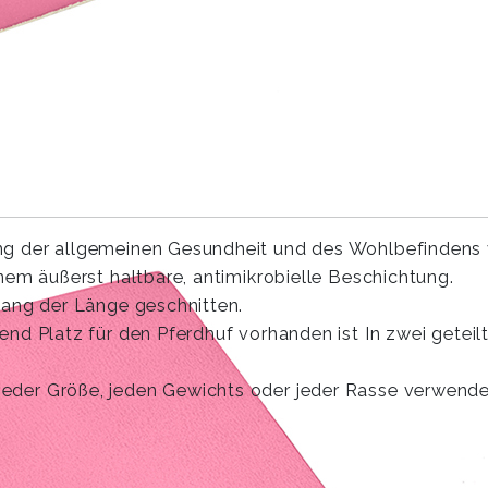
ng der allgemeinen Gesundheit und des Wohlbefindens 
inem äußerst haltbare, antimikrobielle Beschichtung.
lang der Länge geschnitten.
end Platz für den Pferdhuf vorhanden ist In zwei geteil
 jeder Größe, jeden Gewichts oder jeder Rasse verwend