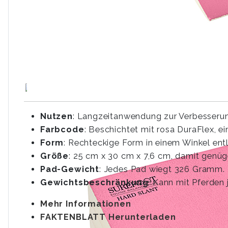
Nutzen
: Langzeitanwendung zur Verbesseru
Farbcode
: Beschichtet mit rosa DuraFlex, e
Form
: Rechteckige Form in einem Winkel ent
Größe
: 25 cm x 30 cm x 7,6 cm, damit genüg
Pad-Gewicht
: Jedes Pad wiegt 326 Gramm.
Gewichtsbeschränkung
: Kann mit Pferden
Mehr Informationen
FAKTENBLATT Herunterladen