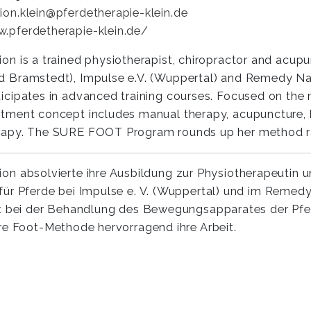
ion.klein@pferdetherapie-klein.de
.pferdetherapie-klein.de/
ion is a trained physiotherapist, chiropractor and acup
d Bramstedt), Impulse e.V. (Wuppertal) and Remedy Nat
ticipates in advanced training courses. Focused on the
atment concept includes manual therapy, acupuncture, 
rapy. The SURE FOOT Program rounds up her method r
ion absolvierte ihre Ausbildung zur Physiotherapeutin u
für Pferde bei Impulse e. V. (Wuppertal) und im Remed
kt bei der Behandlung des Bewegungsapparates der Pferd
re Foot-Methode hervorragend ihre Arbeit.