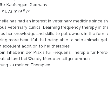
60 Kaufungen, Germany
: 01573 9191872
nelia has had an interest in veterinary medicine since 
ious veterinary clinics. Learning frequency therapy in 
res her knowledge and skills to pet owners in the form o
hing more beautiful that being able to help animals get
n excellent addition to her therapies.
 bin Inhaberin der Praxis für Frequenz Therapie für Pfer
eutschland bei Wendy Murdoch teilgenommen.
ung zu meinen Therapien.