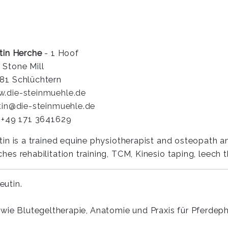
stin Herche
- 1 Hoof
 Stone Mill
81 Schlüchtern
.die-steinmuehle.de
stin@die-steinmuehle.de
: +49 171 3641629
stin is a trained equine physiotherapist and osteopath an
ches rehabilitation training, TCM, Kinesio taping, leech
eutin.
sowie Blutegeltherapie, Anatomie und Praxis für Pferd