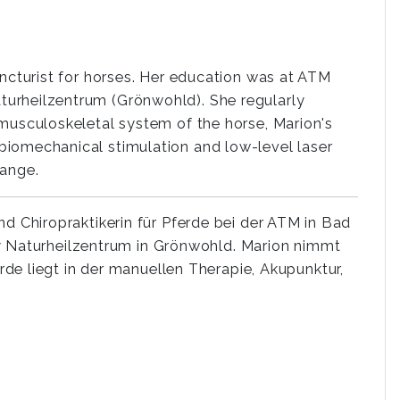
uncturist for horses. Her education was at ATM
urheilzentrum (Grönwohld). She regularly
 musculoskeletal system of the horse, Marion's
biomechanical stimulation and low-level laser
ange.
nd Chiropraktikerin für Pferde bei der ATM in Bad
y Naturheilzentrum in Grönwohld. Marion nimmt
e liegt in der manuellen Therapie, Akupunktur,