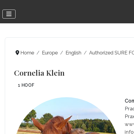
Home
Europe
English
Authorized SURE FO
Cornelia Klein
1 HOOF
Cor
Pra
Pra
www
inf