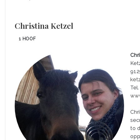
Christina Ketzel
1 HOOF
Chr
Ket
912
ket
Tel
www
Chr
sec
to 
opp