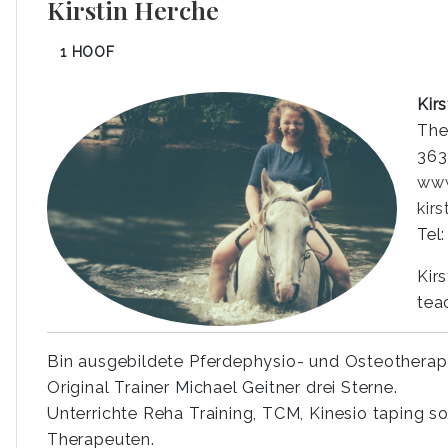
Kirstin Herche
1 HOOF
Kir
The
363
www
kir
Tel
Kir
tea
Bin ausgebildete Pferdephysio- und Osteotherap
Original Trainer Michael Geitner drei Sterne.
Unterrichte Reha Training, TCM, Kinesio taping 
Therapeuten.