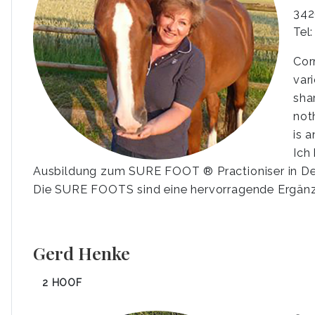
342
Tel
Cor
var
sha
not
is a
Ich
Ausbildung zum SURE FOOT ® Practioniser in D
Die SURE FOOTS sind eine hervorragende Ergänz
Gerd Henke
2 HOOF