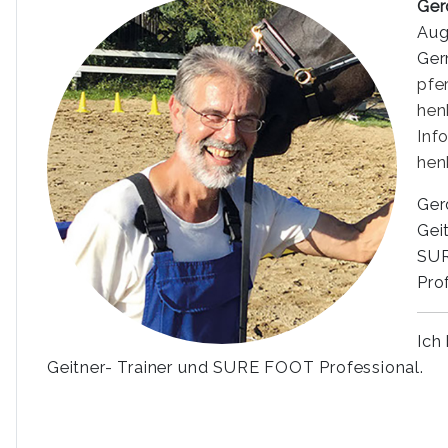
Ger
Aug
Ge
pfe
hen
Inf
hen
Gerd
Gei
SU
Pro
Ich
Geitner- Trainer und SURE FOOT Professional.