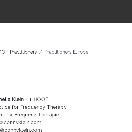
OT Practitioners
Practitioners Europe
nelia Klein
– 1 HOOF
ctice for Frequency Therapy
xis für Frequenz Therapie
.connyklein.com
o@connyklein.com