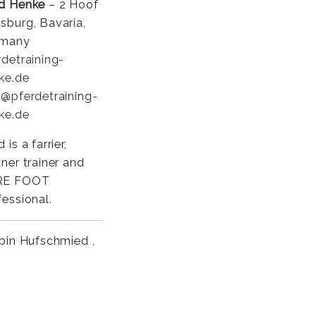
d Henke
– 2 Hoof
sburg, Bavaria,
rmany
rdetraining-
ke.de
o@pferdetraining-
ke.de
 is a farrier,
tner trainer and
RE FOOT
fessional.
 bin Hufschmied ,