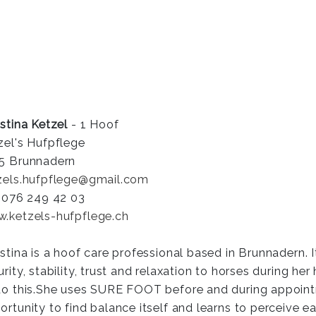
istina Ketzel
- 1 Hoof
zel's Hufpflege
5 Brunnadern
zels.hufpflege@gmail.com
. 076 249 42 03
.ketzels-hufpflege.ch
istina is a hoof care professional based in Brunnadern. I
urity, stability, trust and relaxation to horses during 
do this.She uses SURE FOOT before and during appoin
ortunity to find balance itself and learns to perceive ea