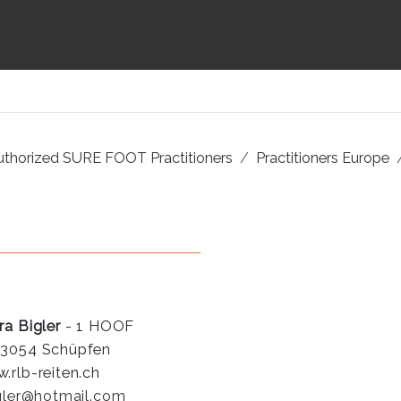
uthorized SURE FOOT Practitioners
Practitioners Europe
ra Bigler
- 1 HOOF
3054 Schüpfen
.rlb-reiten.ch
igler@hotmail.com