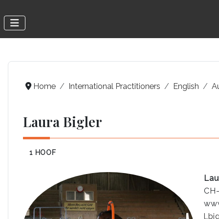
Home
International Practitioners
English
A
Laura Bigler
1 HOOF
Lau
CH-
www
l.b