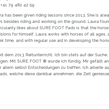
: +41 79 482 42 59
ra has been given riding lessons since 2013. She is alwa
s besides riding and working on the ground. Laura fo
ticularily likes about SURE FOOT Pads is that the horse 
isions for himself. Laura works with horses of all ages, 
 time, and with regular use aid in developing the horse
it dem 2013 Reitunterricht. Ich bin stets auf der Suche,
igen. Mit SURE FOOT ® wurde ich fündig. Mir gefällt 
r allem selbst Entscheidungen zu treffen. Ich arbeite a
ds, welche diese dankbar annehmen, die Zeit geniess