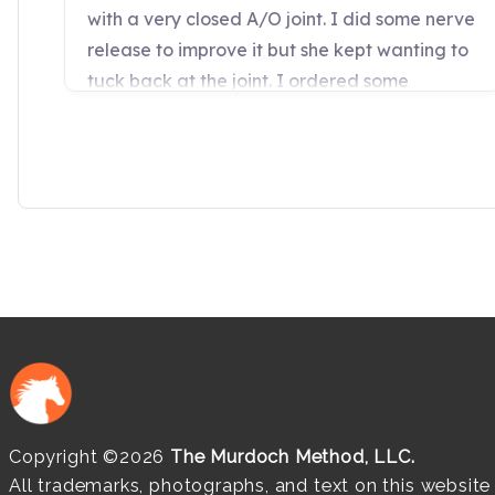
Copyright ©2026
The Murdoch Method, LLC.
All trademarks, photographs, and text on this websit