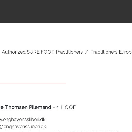
Authorized SURE FOOT Practitioners
Practitioners Euro
ke Thomsen Pilemand
– 1 HOOF
.enghavenssliberi.dk
o@enghavenssliberi.dk