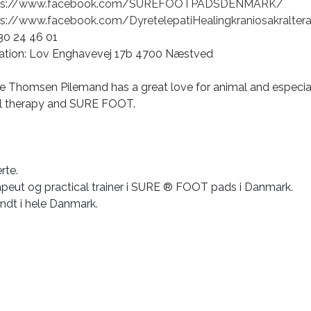
ps://www.facebook.com/
SUREFOOTPADSDENMARK/
ps://www.facebook.com/
DyretelepatiHealingkraniosakra
lter
 30 24 46 01
ation: Lov Enghavevej 17b 4700 Næstved
e Thomsen Pilemand has a great love for animal and especial
cral therapy and SURE FOOT.
rte.
erapeut og practical trainer i SURE ® FOOT pads i Danmark.
ndt i hele Danmark.