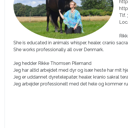
htt
htt
Tlf.
Loc
Rikk
She is educated in animals whisper, healer, cranio sa
She works professionally all over Denmark.
Jeg hedder Rikke Thomsen Pilemand
Jeg har altid arbejdet med dyr og især heste har mit hje
Jeg er uddannet dyretelepatør, healer, kranio sakral t
Jeg arbejder professionelt med det hele og kommer ru