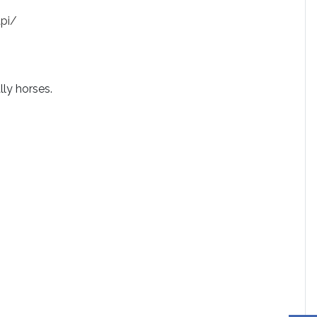
api/
ly horses.