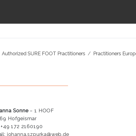
Authorized SURE FOOT Practitioners
Practitioners Euro
anna Sonne
– 1 HOOF
69 Hofgeismar
: +49 172 2160190
il:
johanna.szpurka@web.de