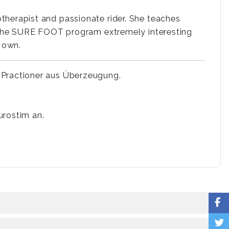
therapist and passionate rider. She teaches
ds the SURE FOOT program extremely interesting
r own.
 Practioner aus Überzeugung.
urostim an.