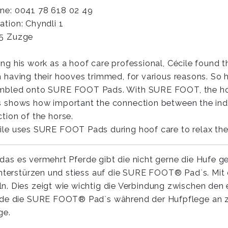
ne: 0041 78 618 02 49
ation: Chyndli 1
5 Zuzge
ing his work as a hoof care professional, Cécile found
h having their hooves trimmed, for various reasons. So 
mbled onto SURE FOOT Pads. With SURE FOOT, the hors
s shows how important the connection between the indiv
ction of the horse.
ile uses SURE FOOT Pads during hoof care to relax the ho
st das es vermehrt Pferde gibt die nicht gerne die Hufe
u unterstürzen und stiess auf die SURE FOOT® Pad`s. M
. Dies zeigt wie wichtig die Verbindung zwischen den e
wende die SURE FOOT® Pad`s während der Hufpflege an 
ge.