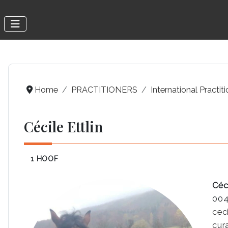
Home
PRACTITIONERS
International Practit
Cécile Ettlin
1 HOOF
Céci
004
cec
cur