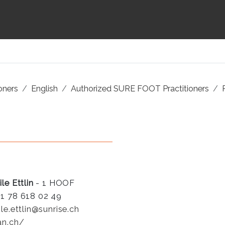
ioners
English
Authorized SURE FOOT Practitioners
le Ettlin
- 1 HOOF
1 78 618 02 49
ile.ettlin@sunrise.ch
an.ch/