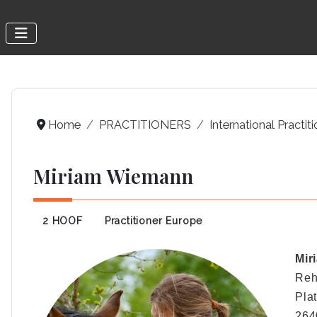
Home
PRACTITIONERS
International Practit
Miriam Wiemann
2 HOOF
Practitioner Europe
Mir
Reh
Pla
264